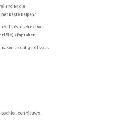
rekend en die
u het beste helpen?
n het juiste adres! Wij
nciële) afspraken
.
n maken en dat geeft vaak
misschien een nieuwe