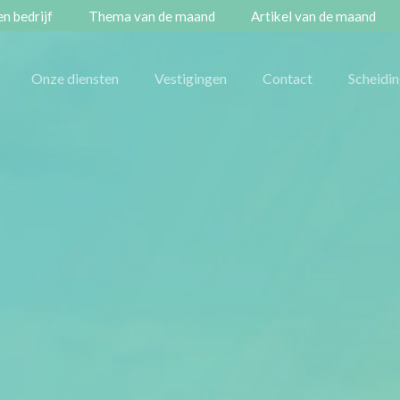
n bedrijf
Thema van de maand
Artikel van de maand
Onze diensten
Vestigingen
Contact
Scheidi