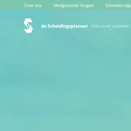
Over ons
Veelgestelde Vragen
Scheiden eige
Vestigingen
Alles over scheiden
Contact
Scheidingsboekje
Zoeken
Over ons
Veelgestelde Vragen
Scheiden eigen bedrijf