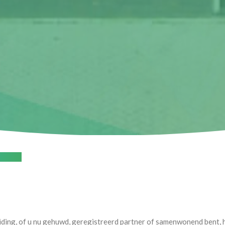
orburg
iding, of u nu gehuwd, geregistreerd partner of samenwonend bent, h