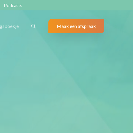
Podcasts
ngsboekje
Maak een afspraak