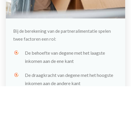
Bij de berekening van de partneralimentatie spelen
twee factoren een rol:
De behoefte van degene met het laagste
inkomen aan de ene kant
De draagkracht van degene met het hoogste
Maak een afspraak
inkomen aan de andere kant
Dit houdt in dat er niet alleen wordt gekeken naar de
behoefte van degene met het laagste inkomen, maar
ook in hoeverre degene met het hoogste inkomen
hierin kan bijdragen. Volgens de huidige wettelijke
normen en richtlijnen kan je niet meer alimentatie