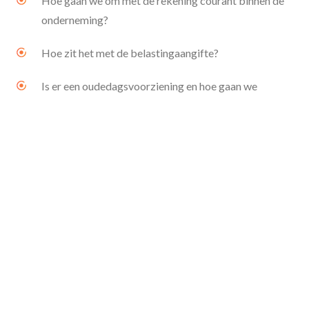
Hoe gaan we om met de rekening courant binnen de
onderneming?
Hoe zit het met de belastingaangifte?
Maak een afspraak
Is er een oudedagsvoorziening en hoe gaan we
daarmee om?
Moeten de aandelen van de bv overgedragen worden?
De waarde van de onderneming moet in ieder geval
getaxeerd worden. Een complexe klus omdat meerdere
financiële en fiscale factoren een rol spelen bij het bepalen
van de waarde van de onderneming. De waardebepaling van
het bedrijf en het met elkaar te verrekenen bedrag speelt
uiteraard een belangrijke rol in de continuïteit van het bedrijf.
Schakel altijd een expert in die je hiermee kan helpen.