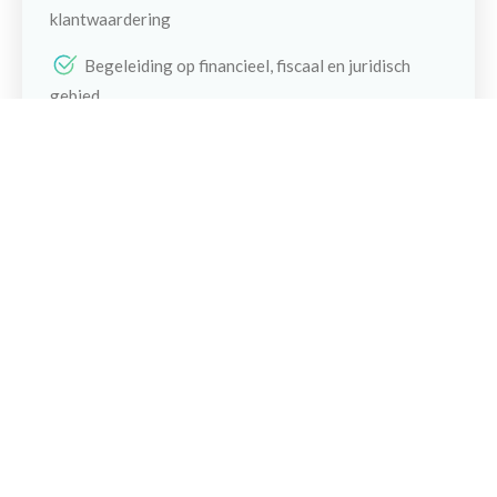
klantwaardering
Maak een afspraak
Begeleiding op financieel, fiscaal en juridisch
gebied
Snel inzicht in de financiële toekomst &
woonwensen
Rekening houdend met emoties
Maatwerk voor jouw situatie
Creatief en oplossingsgericht meedenken
Ervaringen
"Hele prettige begeleiding van het hele team. Onze
vragen werden snel en deskundig beantwoord."