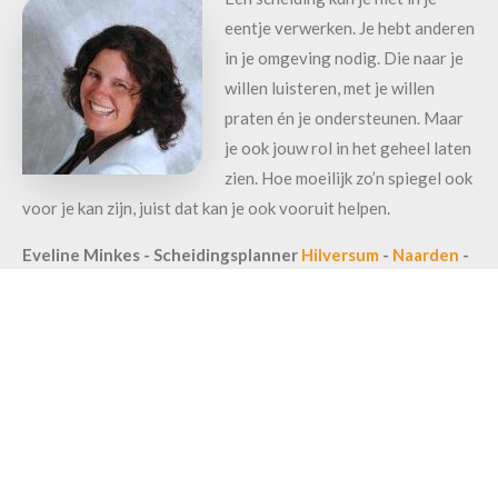
eentje verwerken. Je hebt anderen
in je omgeving nodig. Die naar je
willen luisteren, met je willen
praten én je ondersteunen. Maar
je ook jouw rol in het geheel laten
zien. Hoe moeilijk zo’n spiegel ook
voor je kan zijn, juist dat kan je ook vooruit helpen.
Maak een afspraak
Eveline Minkes - Scheidingsplanner
Hilversum
-
Naarden
-
Huizen
Emoties na de scheiding
Een echtscheiding is een periode vol emoties, vooral als de
scheiding niet jouw keuze is geweest. Die emoties werken dan
na de scheiding nog door. Jouw gevoelens veranderen