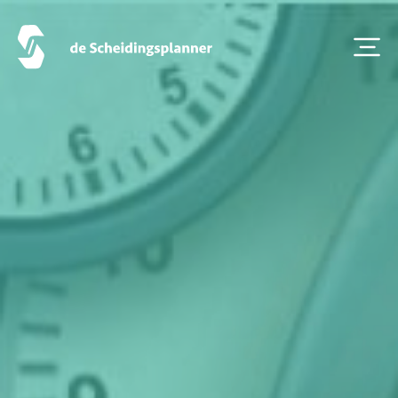
Contact
Scheidingsboekje
Zoeken
Over ons
Veelgestelde Vragen
Scheiden eigen bedrijf
Thema van de maand
Artikel van de maand