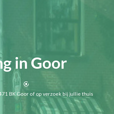
ng in Goor
471 BK Goor of op verzoek bij jullie thuis