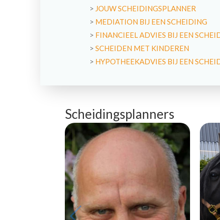
>
JOUW SCHEIDINGSPLANNER
>
MEDIATION BIJ EEN SCHEIDING
>
FINANCIEEL ADVIES BIJ EEN SCHEI
>
SCHEIDEN MET KINDEREN
>
HYPOTHEEKADVIES BIJ EEN SCHEI
Scheidingsplanners