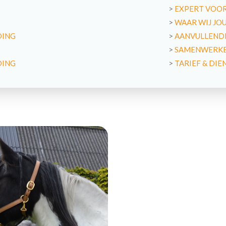
>
EXPERT VOO
>
WAAR WIJ JO
DING
>
AANVULLENDE
>
SAMENWERKE
DING
>
TARIEF & DIE