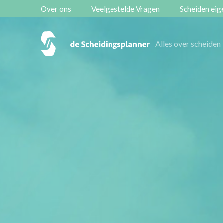
Over ons
Veelgestelde Vragen
Scheiden eige
Vestigingen
Alles over scheiden
Contact
Scheidingsboekje
Zoeken
Over ons
Veelgestelde Vragen
Scheiden eigen bedrijf