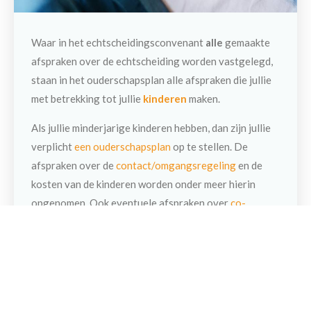
Waar in het echtscheidingsconvenant
alle
gemaakte
afspraken over de echtscheiding worden vastgelegd,
staan in het ouderschapsplan alle afspraken die jullie
met betrekking tot jullie
kinderen
maken.
Als jullie minderjarige kinderen hebben, dan zijn jullie
verplicht
een ouderschapsplan
op te stellen. De
afspraken over de
contact/omgangsregeling
en de
Maak een afspraak
kosten van de kinderen worden onder meer hierin
opgenomen. Ook eventuele afspraken over
co-
ouderschap
komen in dit plan te staan. Het
ouderschapsplan is een apart document, naast het
echtscheidingsconvenant.
Vrijblijvende afspraak maken