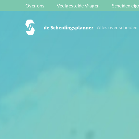
Over ons
Veelgestelde Vragen
Scheiden eige
Vestigingen
Alles over scheiden
Contact
Scheidingsboekje
Zoeken
Over ons
Veelgestelde Vragen
Scheiden eigen bedrijf