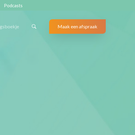
Podcasts
ngsboekje
Maak een afspraak