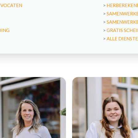
DVOCATEN
>
HERBEREKENE
>
SAMENWERKE
>
SAMENWERKEN
DING
>
GRATIS SCHE
>
ALLE DIENST