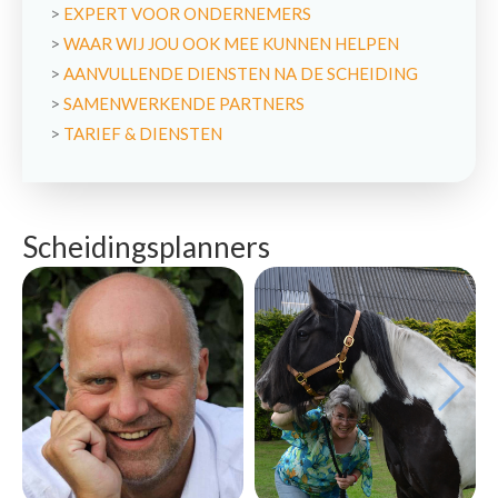
>
EXPERT VOOR ONDERNEMERS
>
WAAR WIJ JOU OOK MEE KUNNEN HELPEN
>
AANVULLENDE DIENSTEN NA DE SCHEIDING
>
SAMENWERKENDE PARTNERS
>
TARIEF & DIENSTEN
Scheidingsplanners