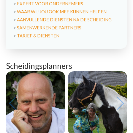
>
EXPERT VOOR ONDERNEMERS
>
WAAR WIJ JOU OOK MEE KUNNEN HELPEN
>
AANVULLENDE DIENSTEN NA DE SCHEIDING
>
SAMENWERKENDE PARTNERS
>
TARIEF & DIENSTEN
Scheidingsplanners