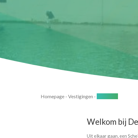
Homepage
-
Vestigingen
-
Den Haag
Welkom bij De
Uit elkaar gaan, een Sche