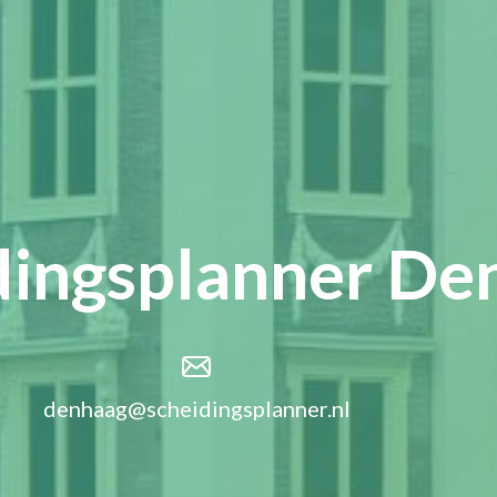
dingsplanner De
denhaag@scheidingsplanner.nl