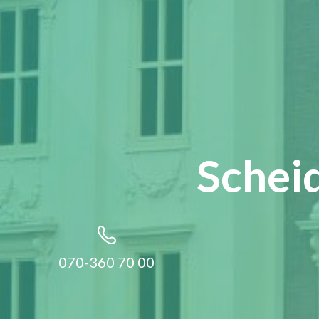
Schei
070-360 70 00