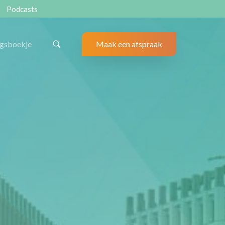
Podcasts
ngsboekje
Maak een afspraak