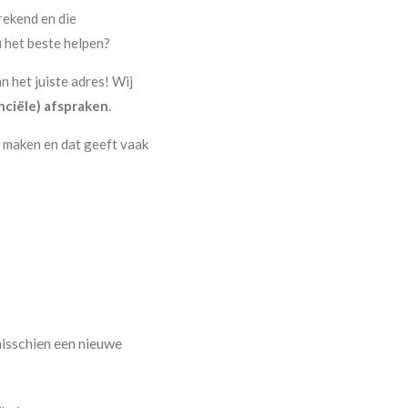
rekend en die
u het beste helpen?
n het juiste adres! Wij
nciële) afspraken
.
n maken en dat geeft vaak
misschien een nieuwe