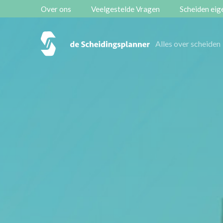
Over ons
Veelgestelde Vragen
Scheiden eige
Vestigingen
Alles over scheiden
Contact
Scheidingsboekje
Zoeken
Over ons
Veelgestelde Vragen
Scheiden eigen bedrijf