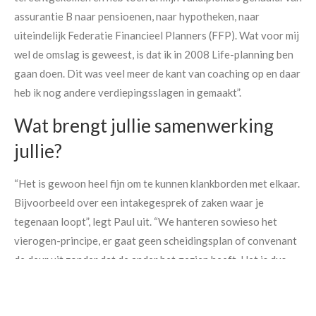
assurantie B naar pensioenen, naar hypotheken, naar
uiteindelijk Federatie Financieel Planners (FFP). Wat voor mij
wel de omslag is geweest, is dat ik in 2008 Life-planning ben
gaan doen. Dit was veel meer de kant van coaching op en daar
heb ik nog andere verdiepingsslagen in gemaakt”.
Wat brengt jullie samenwerking
jullie?
“Het is gewoon heel fijn om te kunnen klankborden met elkaar.
Bijvoorbeeld over een intakegesprek of zaken waar je
tegenaan loopt”, legt Paul uit. “We hanteren sowieso het
Maak een afspraak
vierogen-principe, er gaat geen scheidingsplan of convenant
de deur uit zonder dat de ander het gezien heeft. Het is dus
heel fijn om dit samen te doen, omdat je altijd een luisterend
oor hebt en de ander misschien net iets anders tegen zaken