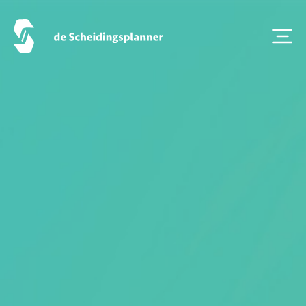
Contact
Scheidingsboekje
Zoeken
Over ons
Veelgestelde Vragen
Scheiden eigen bedrijf
Thema van de maand