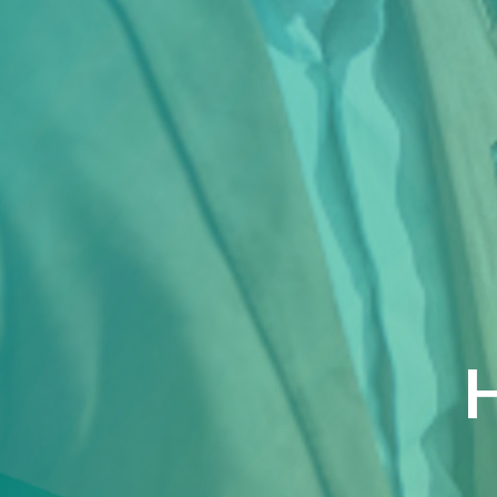
Over ons
Veelgestelde Vragen
Scheiden eigen bedrijf
Thema van de maand
Artikel van de maand
Podcasts
H