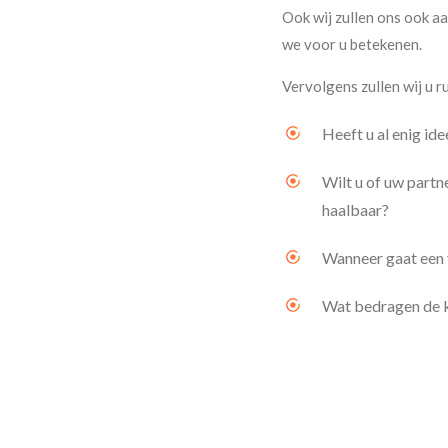
Ook wij zullen ons ook a
we voor u betekenen.
Vervolgens zullen wij u 
Heeft u al enig id
Wilt u of uw partn
haalbaar?
Wanneer gaat een 
Wat bedragen de k
Is er behoefte aan
Hoe wenst u het p