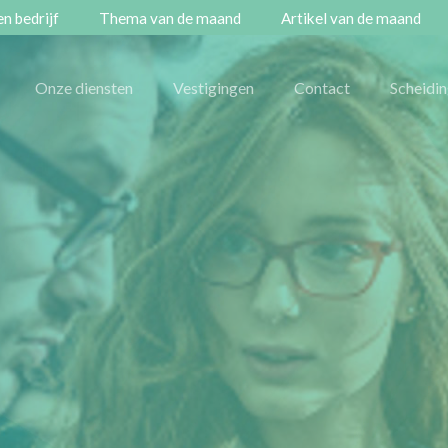
n bedrijf
Thema van de maand
Artikel van de maand
Onze diensten
Vestigingen
Contact
Scheidi