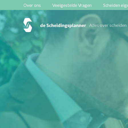
Over ons
Veelgestelde Vragen
Scheiden eige
Alles over scheiden
Alles over scheiden
Onze diensten
Vestigingen
Contact
Scheidingsboekje
Zoeken