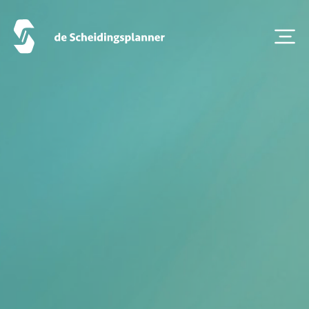
Onze diensten
Vestigingen
Contact
Scheidingsboekje
Zoeken
Over ons
Veelgestelde Vragen