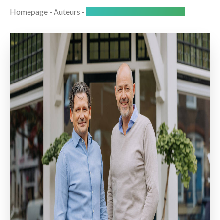
Homepage
-
Auteurs
-
Bryan Vloemans & Paul Vilain