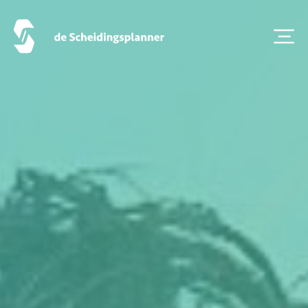
Scheidingsboekje
Zoeken
Over ons
Veelgestelde Vragen
Scheiden eigen bedrijf
Thema van de maand
Artikel van de maand