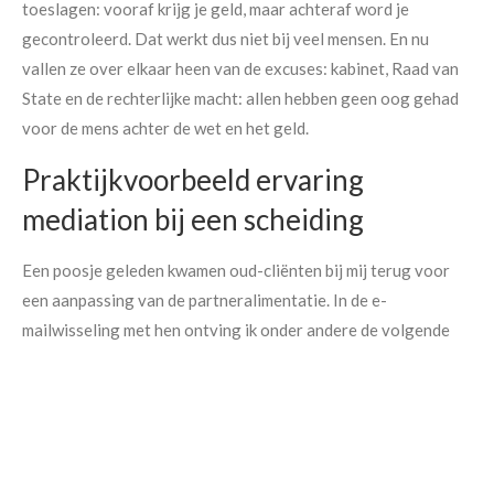
toeslagen: vooraf krijg je geld, maar achteraf word je
gecontroleerd. Dat werkt dus niet bij veel mensen. En nu
vallen ze over elkaar heen van de excuses: kabinet, Raad van
State en de rechterlijke macht: allen hebben geen oog gehad
voor de mens achter de wet en het geld.
Praktijkvoorbeeld ervaring
mediation bij een scheiding
Een poosje geleden kwamen oud-cliënten bij mij terug voor
een aanpassing van de partneralimentatie. In de e-
Maak een afspraak
mailwisseling met hen ontving ik onder andere de volgende
ervaring:
Hoi Richard,
Bij deze wil ik je graag laten weten dat (naam) en ik afgelopen
week de trotse grootouders zijn geworden van onze