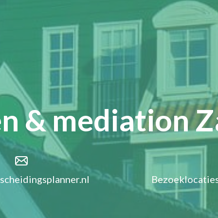
en & mediation 
cheidingsplanner.nl
Bezoeklocaties