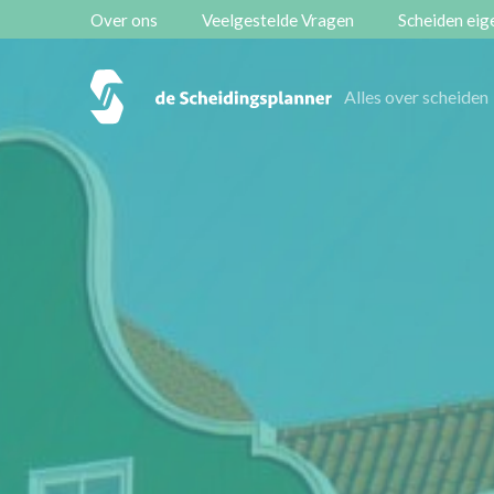
Over ons
Veelgestelde Vragen
Scheiden eige
Vestigingen
Alles over scheiden
Contact
Scheidingsboekje
Zoeken
Over ons
Veelgestelde Vragen
Scheiden eigen bedrijf