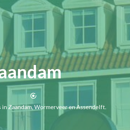
Zaandam
 in Zaandam, Wormerveer en Assendelft.