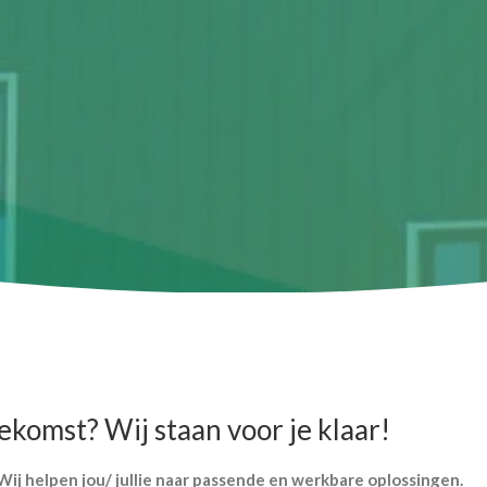
komst? Wij staan voor je klaar!
ij helpen jou/ jullie naar passende en werkbare oplossingen.