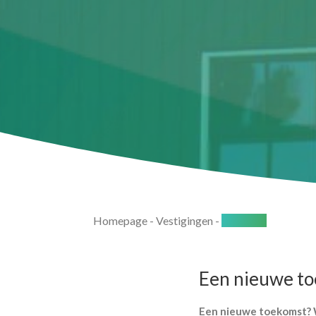
Homepage
-
Vestigingen
-
Zaandam
Een nieuwe toe
Een nieuwe toekomst? W