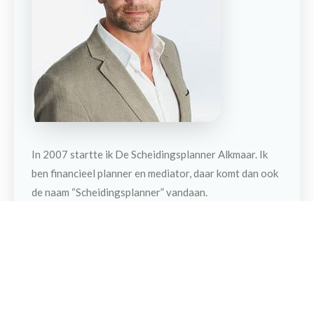
In 2007 startte ik De Scheidingsplanner Alkmaar. Ik
ben financieel planner en mediator, daar komt dan ook
Contact
Maak een afspraak
de naam “Scheidingsplanner” vandaan.
Kerneigenschappen van mijn persoon zijn positief
ingesteld, creatief en recht door zee met als
belangrijkste drijfveer anderen helpen. Mijn ambitie is
mensen die willen scheiden te begeleiden bij het maken
van passende (financiële) keuzes en ze voor te
bereiden op een nieuwe toekomst. Ik sta naast mijn