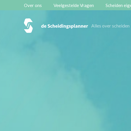
Over ons
Veelgestelde Vragen
Scheiden eige
Vestigingen
Alles over scheiden
Contact
Scheidingsboekje
Zoeken
Over ons
Veelgestelde Vragen
Scheiden eigen bedrijf