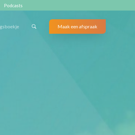
Podcasts
ngsboekje
Maak een afspraak