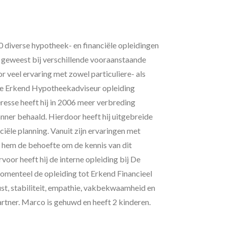
 diverse hypotheek- en financiële opleidingen
geweest bij verschillende vooraanstaande
or veel ervaring met zowel particuliere- als
 de Erkend Hypotheekadviseur opleiding
resse heeft hij in 2006 meer verbreding
ner behaald. Hierdoor heeft hij uitgebreide
iële planning. Vanuit zijn ervaringen met
j hem de behoefte om de kennis van dit
oor heeft hij de interne opleiding bij De
momenteel de opleiding tot Erkend Financieel
st, stabiliteit, empathie, vakbekwaamheid en
rtner. Marco is gehuwd en heeft 2 kinderen.