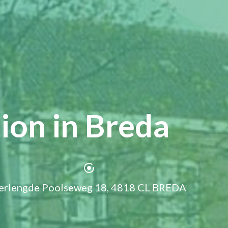
ion in Breda
erlengde Poolseweg 18, 4818 CL BREDA