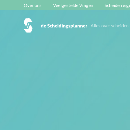
Over ons
Veelgestelde Vragen
Scheiden eige
Vestigingen
Alles over scheiden
Contact
Scheidingsboekje
Zoeken
Over ons
Veelgestelde Vragen
Scheiden eigen bedrijf