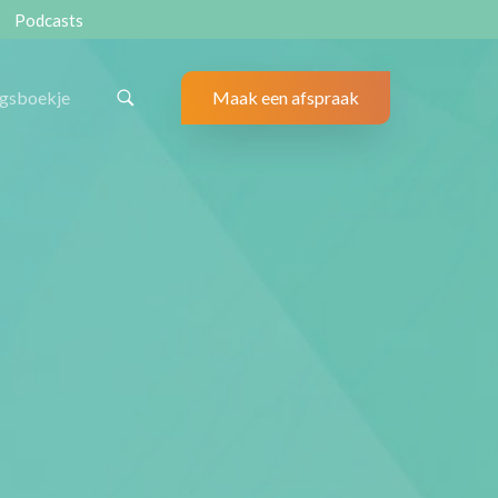
Podcasts
ngsboekje
Maak een afspraak