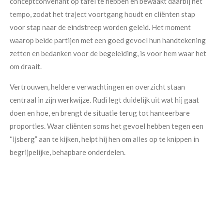
conceptconvenant op tafel te hebben en bewaakt daarbij het
tempo, zodat het traject voortgang houdt en cliënten stap
voor stap naar de eindstreep worden geleid. Het moment
waarop beide partijen met een goed gevoel hun handtekening
zetten en bedanken voor de begeleiding, is voor hem waar het
om draait.
Vertrouwen, heldere verwachtingen en overzicht staan
centraal in zijn werkwijze. Rudi legt duidelijk uit wat hij gaat
doen en hoe, en brengt de situatie terug tot hanteerbare
proporties. Waar cliënten soms het gevoel hebben tegen een
“ijsberg” aan te kijken, helpt hij hen om alles op te knippen in
Maak een afspraak
begrijpelijke, behapbare onderdelen.
Extra aandacht heeft hij voor degene die financieel minder
onderlegd is; juist die persoon moet erop kunnen vertrouwen
dat zijn of haar belangen goed zijn vertegenwoordigd. Voor
Rudi is het essentieel dat beide partijen zich inzetten om