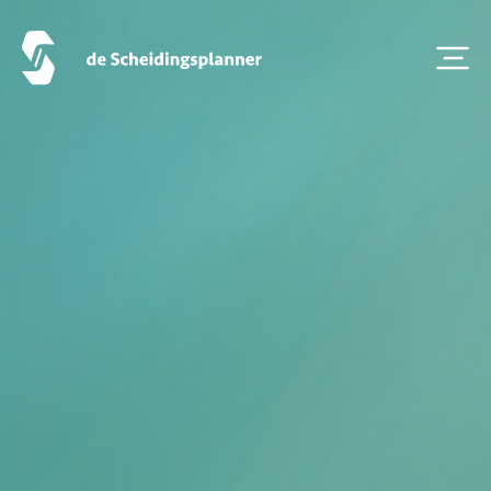
Onze diensten
Vestigingen
Contact
Scheidingsboekje
Zoeken
Over ons
Veelgestelde Vragen