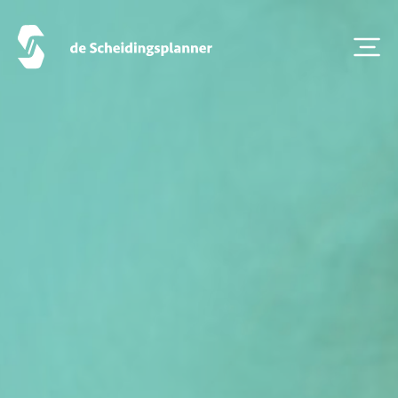
Contact
Scheidingsboekje
Zoeken
Over ons
Veelgestelde Vragen
Scheiden eigen bedrijf
Thema van de maand