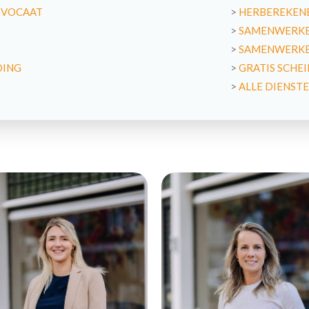
DVOCAAT
>
HERBEREKENE
>
SAMENWERKE
>
SAMENWERKEN
DING
>
GRATIS SCHE
>
ALLE DIENST