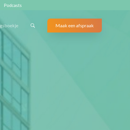
Podcasts
ngsboekje
Maak een afspraak