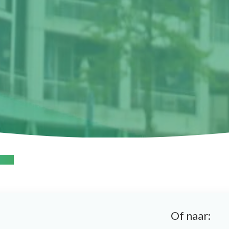
ande
Of naar: