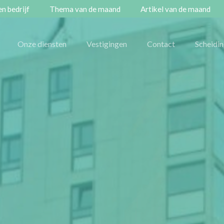
n bedrijf
Thema van de maand
Artikel van de maand
Onze diensten
Vestigingen
Contact
Scheidi