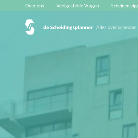
Over ons
Veelgestelde Vragen
Scheiden eige
Vestigingen
Alles over scheiden
Contact
Scheidingsboekje
Zoeken
Over ons
Veelgestelde Vragen
Scheiden eigen bedrijf