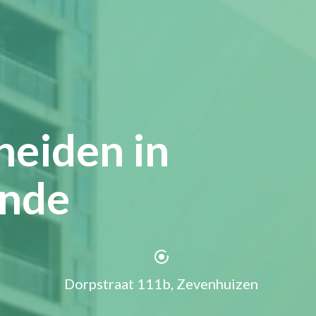
heiden in
ande
Dorpstraat 111b, Zevenhuizen