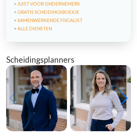
>
JUIST VOOR ONDERNEMERS
>
GRATIS SCHEIDINGSBOEKJE
>
SAMENWERKENDE FISCALIST
>
ALLE DIENSTEN
Scheidingsplanners