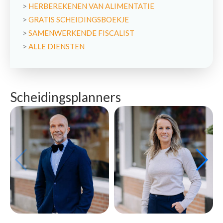
>
HERBEREKENEN VAN ALIMENTATIE
>
GRATIS SCHEIDINGSBOEKJE
>
SAMENWERKENDE FISCALIST
>
ALLE DIENSTEN
Scheidingsplanners