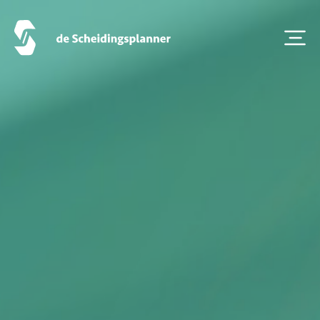
Scheidingsboekje
Zoeken
Over ons
Veelgestelde Vragen
Scheiden eigen bedrijf
Thema van de maand
Artikel van de maand