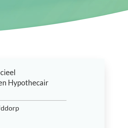
cieel
en Hypothecair
fddorp