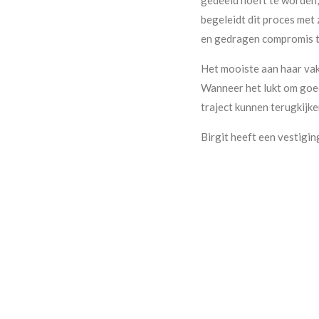
begeleidt dit proces met
en gedragen compromis 
Het mooiste aan haar vak 
Wanneer het lukt om goed
traject kunnen terugkijke
Birgit heeft een vestigin
Specialisaties
Birgit biedt een persoonl
hand gaan. Haar belangrij
Mediation & overl
Oplossingsgericht