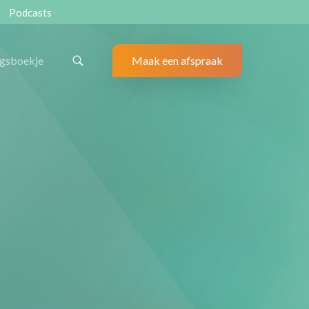
Podcasts
ngsboekje
Maak een afspraak