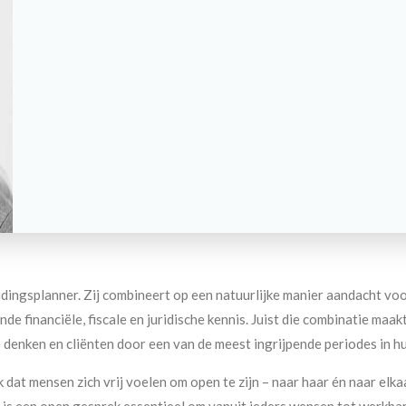
eidingsplanner. Zij combineert op een natuurlijke manier aandacht vo
de financiële, fiscale en juridische kennis. Juist die combinatie maak
 denken en cliënten door een van de meest ingrijpende periodes in hu
k dat mensen zich vrij voelen om open te zijn – naar haar én naar elka
 is een open gesprek essentieel om vanuit ieders wensen tot werkbar