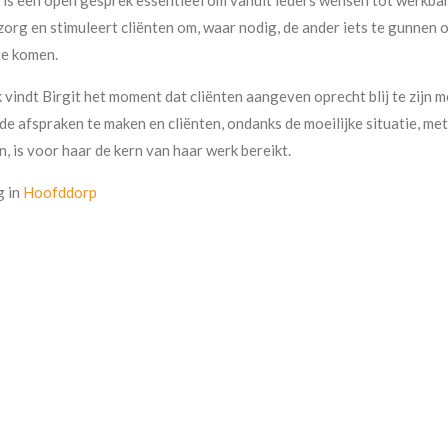
 zorg en stimuleert cliënten om, waar nodig, de ander iets te gunnen
te komen.
vindt Birgit het moment dat cliënten aangeven oprecht blij te zijn 
e afspraken te maken en cliënten, ondanks de moeilijke situatie, me
n, is voor haar de kern van haar werk bereikt.
g in
Hoofddorp
ijke en deskundige begeleiding waarbij de menselijke maat en de zake
kste specialisaties zijn:
egscheidingen
 meedenken in complexe situaties