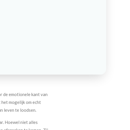
or de emotionele kant van
t het mogelijk om echt
n leven te loodsen.
ar. Hoewel niet alles
e afspraken te komen. Zij