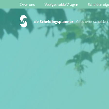
Over ons
Veelgestelde Vragen
Scheiden eige
Vestigingen
Alles over scheiden
Contact
Scheidingsboekje
Zoeken
Over ons
Veelgestelde Vragen
Scheiden eigen bedrijf