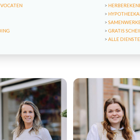
DVOCATEN
>
HERBEREKENE
>
HYPOTHEEKA
>
SAMENWERKEN
DING
>
GRATIS SCHE
>
ALLE DIENST