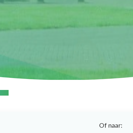
echt
Of naar: