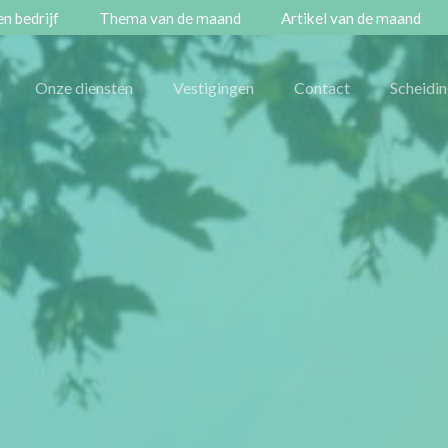
n bedrijf
Thema van de maand
Artikel van de maand
Onze diensten
Vestigingen
Contact
Scheidi