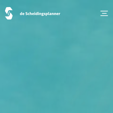
Scheidingsboekje
Zoeken
Over ons
Veelgestelde Vragen
Scheiden eigen bedrijf
Thema van de maand
Artikel van de maand