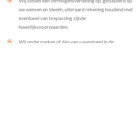
Wij stellen een vermogensverdeling op, gebaseerd op
uw wensen en ideeën, uiteraard rekening houdend met
eventueel van toepassing zijnde
huwelijksvoorwaarden;
Contact
Maak een afspraak
Wij onderzoeken of één van u eventueel in de
echtelijke woning kan blijven wonen;
Wij onderzoeken of u dan wel uw vertrekkende
partner een woning kan kopen of op zoek moet gaan
naar een huurwoning;
Wij berekenen eventuele partner- en
kinderalimentatie;
Wij geven aanvullend pensioenadvies, waarbij wij niet
altijd standaard de Wet Pensioenverevening volgen;