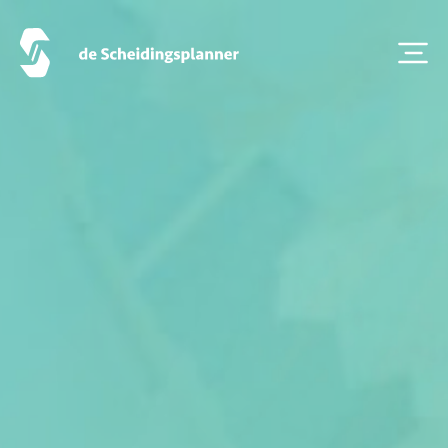
Contact
Scheidingsboekje
Zoeken
Over ons
Veelgestelde Vragen
Scheiden eigen bedrijf
Thema van de maand