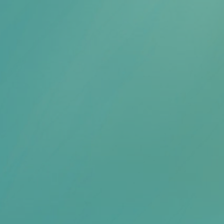
Scheiden eigen bedrijf
Thema van de maand
Artikel van de maand
Podcasts