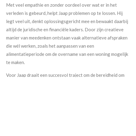
Met veel empathie en zonder oordeel over wat er in het
verleden is gebeurd, helpt Jaap problemen op te lossen. Hij
legt veel uit, denkt oplossingsgericht mee en bewaakt daarbij
altijd de juridische en financiële kaders. Door zijn creatieve
manier van meedenken ontstaan vaak alternatieve afspraken
die wél werken, zoals het aanpassen van een
alimentatieperiode om de overname van een woning mogelijk
te maken.
Maak een afspraak
Voor Jaap draait een succesvol traject om de bereidheid om
zaken samen op te lossen, elkaar iets te gunnen en het beste
met elkaar voor te hebben. Op die manier legt hij samen met
zijn cliënten de basis voor een stabiele nieuwe start.
Jaap is gevestigd in
Friesland
. Hij spreekt ook Fries en vindt
het belangrijk om cliënten in hun eigen taal en op een
begrijpelijke manier te begeleiden.