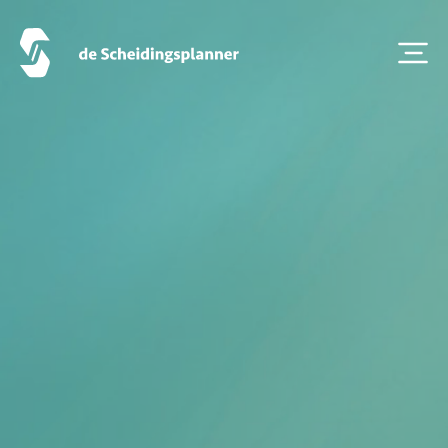
Onze diensten
Vestigingen
Contact
Scheidingsboekje
Zoeken
Over ons
Veelgestelde Vragen