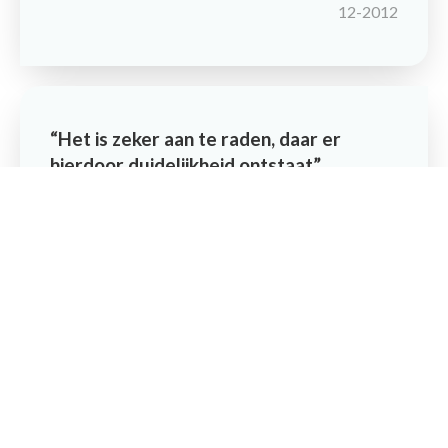
12-2012
Maak een afspraak
Het is zeker aan te raden, daar er
hierdoor duidelijkheid ontstaat
Door De heer van der W. uit De
Scheidingsplanner Tilburg op 03-
12-2012
Zou hem zeker aanbevelen, een 9!
Door De heer P uit De