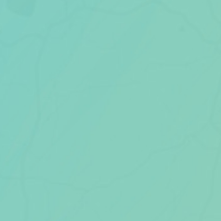
Scheiden eigen bedrijf
Thema van de maand
Artikel van de maand
Podcasts