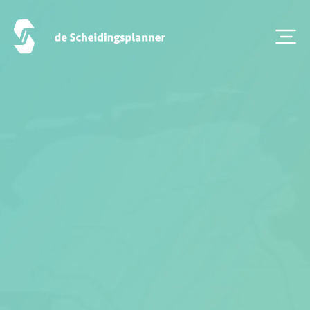
Onze diensten
Vestigingen
Contact
Scheidingsboekje
Zoeken
Over ons
Veelgestelde Vragen