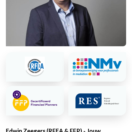
Edwin Zeegers (RFEA & FFP) - Jouw