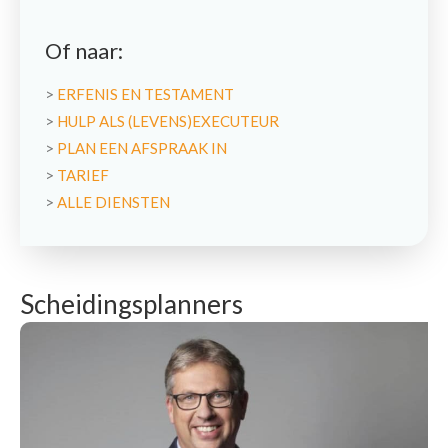
Of naar:
>
ERFENIS EN TESTAMENT
>
HULP ALS (LEVENS)EXECUTEUR
>
PLAN EEN AFSPRAAK IN
>
TARIEF
>
ALLE DIENSTEN
Scheidingsplanners