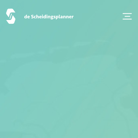
Onze diensten
Vestigingen
Contact
Scheidingsboekje
Zoeken
Over ons
Veelgestelde Vragen