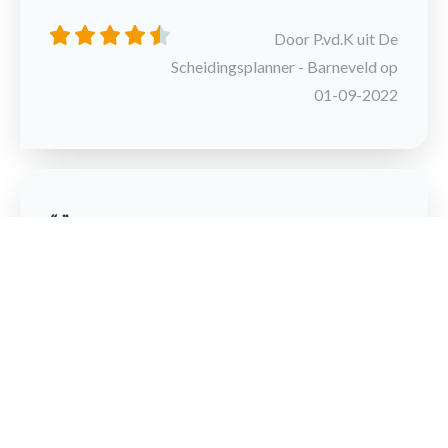
Door P.vd.K uit De
Scheidingsplanner - Barneveld op
01-09-2022
Maak een afspraak
-
Door F.W. uit De
Scheidingsplanner - Barneveld op
15-03-2021