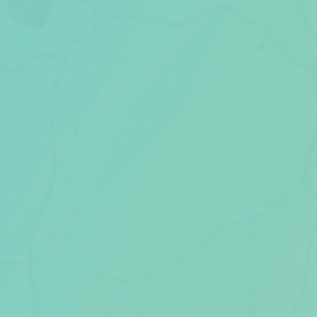
Scheiden eigen bedrijf
Thema van de maand
Artikel van de maand
Podcasts