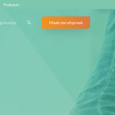
Podcasts
ngsboekje
Maak een afspraak