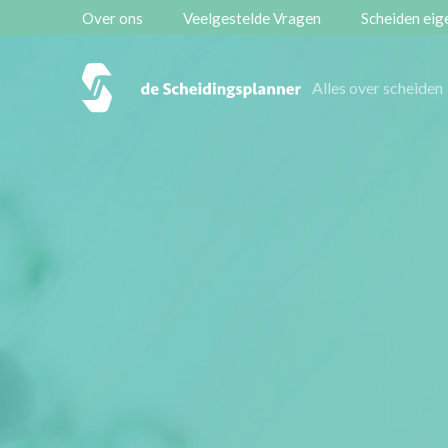
Over ons
Veelgestelde Vragen
Scheiden eige
Onze diensten
Alles over scheiden
Vestigingen
Contact
Scheidingsboekje
Zoeken
Over ons
Veelgestelde Vragen