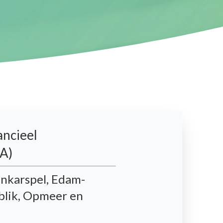
ancieel
EA)
enkarspel, Edam-
lik, Opmeer en