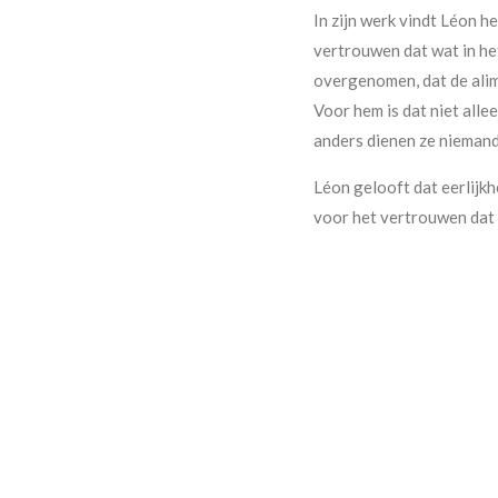
In zijn werk vindt Léon h
vertrouwen dat wat in he
overgenomen, dat de alime
Voor hem is dat niet alle
anders dienen ze niemand
Léon gelooft dat eerlijk
voor het vertrouwen dat c
Léon heeft vestigingen i
Specialisaties
Léon begeleidt cliënten m
belangrijkste specialisati
Mediation & overl