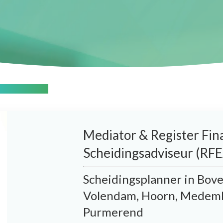
éon Slijkerman
Mediator & Register Fin
Scheidingsadviseur (RF
Scheidingsplanner in Bov
Volendam, Hoorn, Medemb
Purmerend