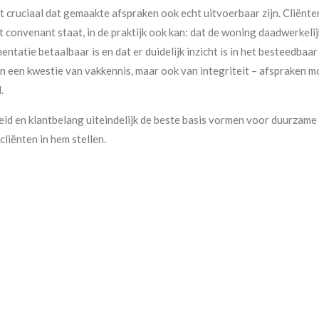
et cruciaal dat gemaakte afspraken ook echt uitvoerbaar zijn. Cliën
t convenant staat, in de praktijk ook kan: dat de woning daadwerkeli
ntatie betaalbaar is en dat er duidelijk inzicht is in het besteedbaa
en een kwestie van vakkennis, maar ook van integriteit – afspraken m
.
heid en klantbelang uiteindelijk de beste basis vormen voor duurzam
liënten in hem stellen.
n
Bovenkarspel
,
Edam-Volendam
,
Hoorn
,
Medemblik
,
Opmeer
en
Pur
et een sterke focus op integriteit, klantbelang en praktische uitvoer
es zijn:
egscheidingen