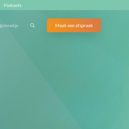
Podcasts
ngsboekje
Maak een afspraak