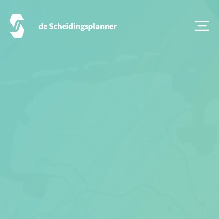
Alles over scheiden
Onze diensten
Vestigingen
Contact
Scheidingsboekje
Zoeken
Over ons
Veelgestelde Vragen