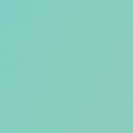
Scheiden eigen bedrijf
Thema van de maand
Artikel van de maand
Podcasts