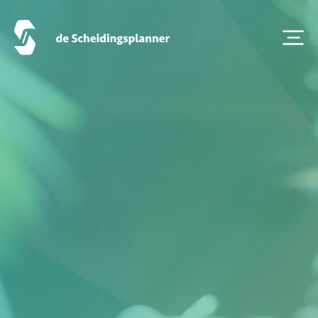
Alles over scheiden
Onze diensten
Vestigingen
Contact
Scheidingsboekje
Zoeken