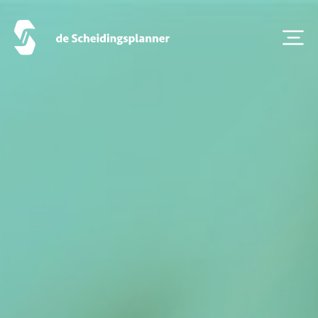
Zoeken
Over ons
Veelgestelde Vragen
Scheiden eigen bedrijf
Thema van de maand
Artikel van de maand
Podcasts