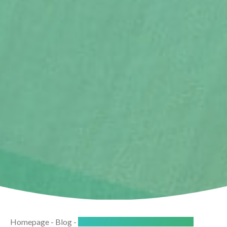
Homepage
-
Blog
-
8 jaar Scheidingsplanner Leon van